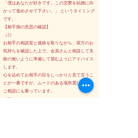
「僕はあなたが好きです。この交際を結婚に向
かって進めさせて下さい。」 というタイミング
です。
【相手側の意思の確認】
（2）
お相手の相談室と連絡を取りながら、双方のお
気持ちを確認した上で、会員さんと相談して失
敗の無いように準備して望むようにアドバイス
します。
心を込めてお相手の目をしっかりと見て言うこ
とが一番ですが、ムードのある場所選びなどの
ご相談にも乗っています。
（3）
この申し出に女性がＯＫを出したら、後は具体
的に結婚に向かう為の話しに入って行きます。
※
これを飛ばしていきなりプロポーズに至るお世